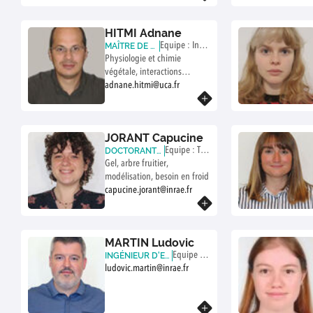
HITMI Adnane
Equipe : Inter
MAÎTRE DE C
ONFÉRENCES
Physiologie et chimie
actions et The
(UCA)
végétale, interactions
rmeau
biostimulants, plantes
adnane.hitmi@uca.fr
En savoir plus
JORANT Capucine
Equipe : The
DOCTORANTE
(INRAE)
Gel, arbre fruitier,
rmeau
modélisation, besoin en froid
capucine.jorant@inrae.fr
En savoir plus
MARTIN Ludovic
Equipe : T
INGÉNIEUR D'ET
UDES (INRAE)
ludovic.martin@inrae.fr
hermeau
En savoir plus