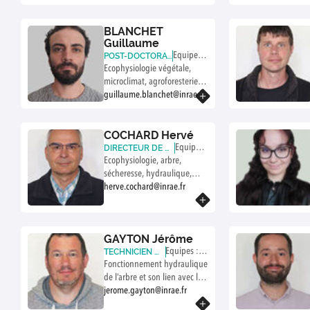
BLANCHET
Guillaume
Equipe : T
POST-DOCTORA
NT (INRAE/UCA)
Ecophysiologie végétale,
hermeau
microclimat, agroforesterie,
modélisation
guillaume.blanchet@inrae.fr
En savoir plus
COCHARD Hervé
Equipe :
DIRECTEUR DE R
ECHERCHE (INRA
Ecophysiologie, arbre,
Thermea
E)
sécheresse, hydraulique,
u
modélisation
herve.cochard@inrae.fr
En savoir plus
GAYTON Jérôme
Equipes : M
TECHNICIEN D
E RECHERCHE
Fonctionnement hydraulique
eca et Ther
(INRAE)
de l’arbre et son lien avec la
meau
sécheresse
jerome.gayton@inrae.fr
En savoir plus