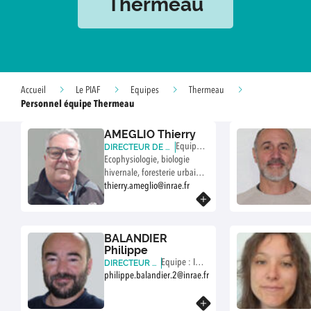
Thermeau
Accueil
Le PIAF
Equipes
Thermeau
Personnel équipe Thermeau
AMEGLIO Thierry
Equipe :
DIRECTEUR DE R
ECHERCHE (INRA
Ecophysiologie, biologie
Thermea
E)
hivernale, foresterie urbaine,
u
fonctionnement hydrique,
thierry.ameglio@inrae.fr
bioclimatologie
En savoir plus
BALANDIER
Philippe
Equipe : Inte
DIRECTEUR D
E RECHERCHE
philippe.balandier.2@inrae.fr
ractions et Th
(INRAE)
ermeau
En savoir plus