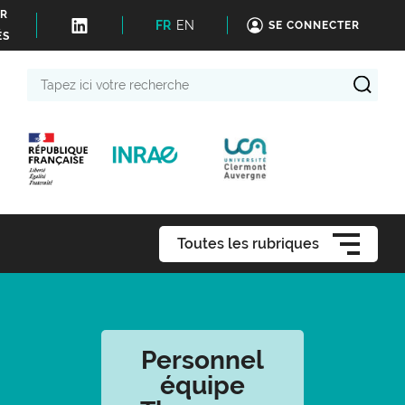
ER
FR
EN
SE CONNECTER
ÉS
Tapez
ici
votre
recherche
Toutes les rubriques
Personnel
équipe