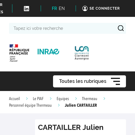
ER
FR
EN
SE CONNECTER
ÉS
Tapez
ici
votre
recherche
Toutes les rubriques
Accueil
Le PIAF
Equipes
Thermeau
Julien CARTAILLER
Personnel équipe Thermeau
CARTAILLER
Julien