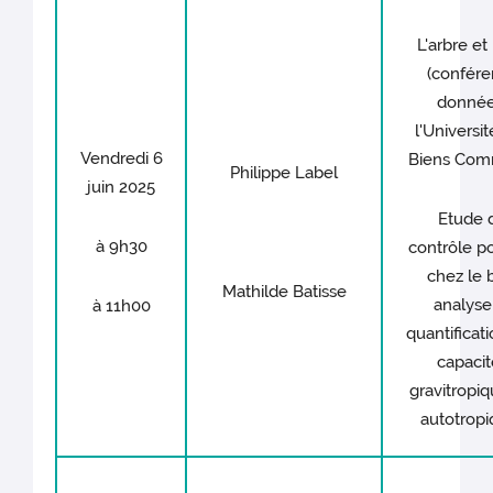
L'arbre et
(confér
donnée
l'Universi
Vendredi 6
Biens Com
Philippe Label
juin 2025
Etude 
à 9h30
contrôle po
chez le b
Mathilde Batisse
analyse
à 11h00
quantificat
capacit
gravitropiq
autotrop