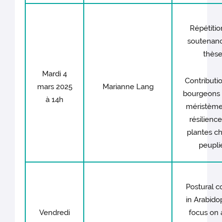
Répétitio
soutenan
thès
Mardi 4
Contributi
mars 2025
Marianne Lang
bourgeons 
à 14h
méristèmes
résilienc
plantes ch
peupli
Postural c
in Arabidop
Vendredi
focus on 