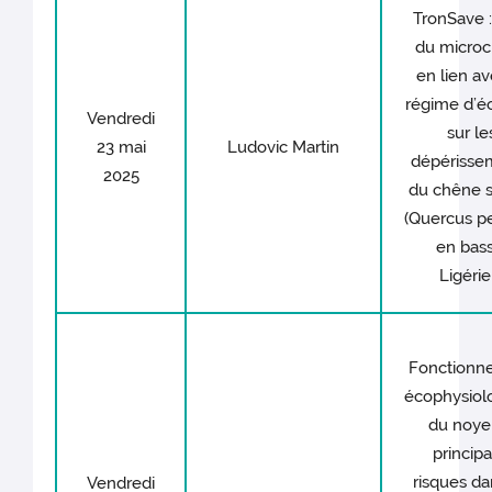
TronSave :
du microc
en lien av
régime d’éc
Vendredi
sur le
23 mai
Ludovic Martin
dépérisse
2025
du chêne s
(Quercus pe
en bass
Ligérie
Fonctionn
écophysiol
du noyer
princip
risques da
Vendredi