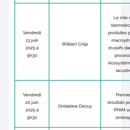
Le rôle 
biomoléc
Vendredi
produites p
13 juin
macroph
William Crisp
2025 à
invasifs da
9h30
proces
écosystém
lacustr
Vendredi
Premie
20 juin
résultats p
Ombeline Decuy
2025 à
PPAM s
9h30
ombra