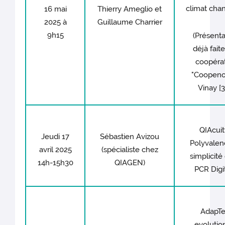
climat cha
16 mai
Thierry Ameglio et
2025 à
Guillaume Charrier
9h15
(Présenta
déjà faite
coopéra
"Coopeno
Vinay [3
QIAcuit
Jeudi 17
Sébastien Avizou
Polyvalen
avril 2025
(spécialiste chez
simplicité
14h-15h30
QIAGEN)
PCR Digi
AdapTe
evolutio