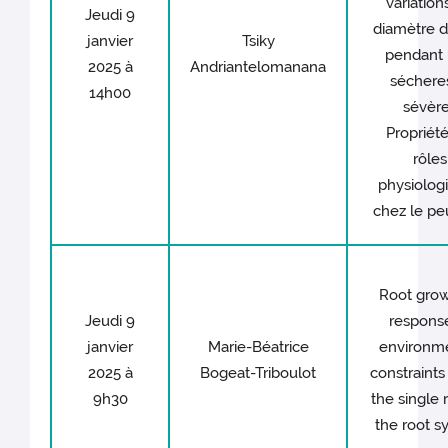
variation
Jeudi 9
diamètre d
janvier
Tsiky
pendant
2025 à
Andriantelomanana
séchere
14h00
sévère
Propriété
rôles
physiolog
chez le peu
Root grow
Jeudi 9
respons
janvier
Marie-Béatrice
environm
2025 à
Bogeat-Triboulot
constraints
9h30
the single 
the root s