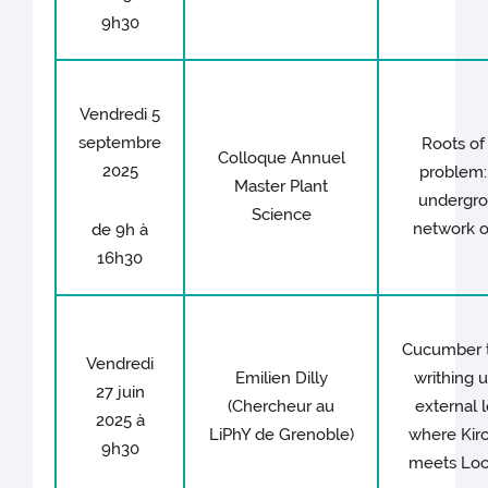
9h30
Vendredi 5
septembre
Roots of
Colloque Annuel
2025
problem:
Master Plant
undergr
Science
network of
de 9h à
16h30
Cucumber t
Vendredi
Emilien Dilly
writhing 
27 juin
(Chercheur au
external l
2025 à
LiPhY de Grenoble)
where Kirc
9h30
meets Loc