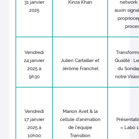
31 janvier
Kinza Khan
network
2025
auxin signal
proprioce
proce
Vendredi
Transform
24 janvier
Julien Cartailler et
Qualité : L
2025 à
Jérôme Franchel
du Sonda
9h30
notre Visio
Vendredi
Marion Avet & la
17 janvier
cellule d'animation
Présentati
2025 à
de l'équipe
« Labo 1
10h00
Transition