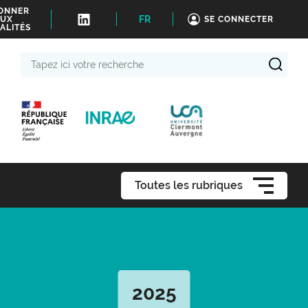
BONNER
FR
UX
SE CONNECTER
ALITÉS
Tapez
ici
votre
recherche
Toutes les rubriques
2025