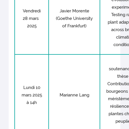
experim
Vendredi
Javier Morente
Testing r
28 mars
(Goethe University
plant adap
2025
of Frankfurt)
across b
climat
conditi
soutenan
thèse 
Contributi
Lundi 10
bourgeons 
mars 2025
Marianne Lang
méristèmes
à 14h
résilienc
plantes ch
peupli