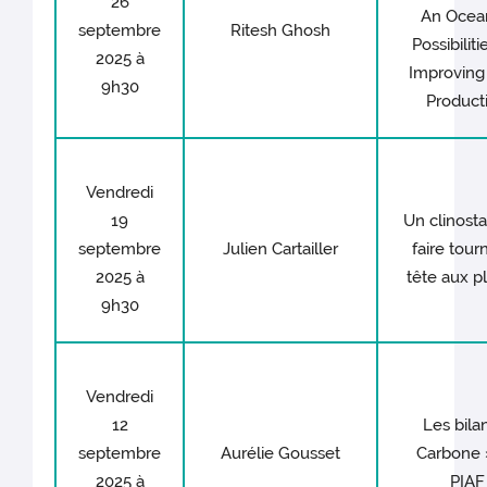
26
An Ocea
septembre
Ritesh Ghosh
Possibiliti
2025 à
Improving
9h30
Product
Vendredi
19
Un clinosta
septembre
Julien Cartailler
faire tour
2025 à
tête aux p
9h30
Vendredi
12
Les bila
septembre
Aurélie Gousset
Carbone 
2025 à
PIAF