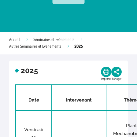
Accueil
Séminaires et Evènements
2025
Autres Séminaires et Evènements
2025
Imprimer
Partager
Date
Intervenant
Thèm
Plant
Vendredi
Mechanobi