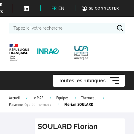
ER
FR
EN
SE CONNECTER
ÉS
Tapez
ici
votre
recherche
Toutes les rubriques
Accueil
Le PIAF
Equipes
Thermeau
Florian SOULARD
Personnel équipe Thermeau
SOULARD
Florian