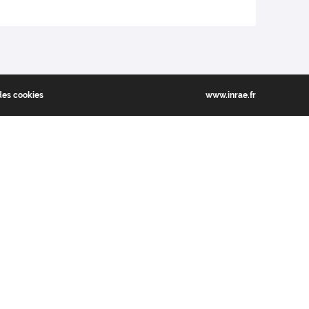
des cookies
www.inrae.fr