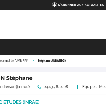
S'ABONNER AUX ACTUALITÉS
Stéphane ANDANSON
ersonnel de l'UMR PIAF
ON
Stéphane
andanson@inrae.fr
04.43.76.14.08
Equipes : Me
D’ETUDES (INRAE)