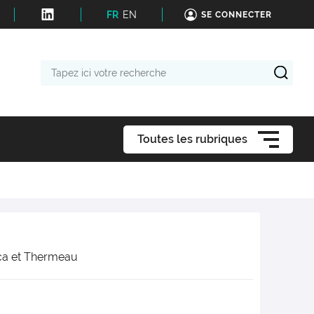
FR
EN
SE CONNECTER
Tapez
ici
votre
recherche
Toutes les rubriques
ca et Thermeau