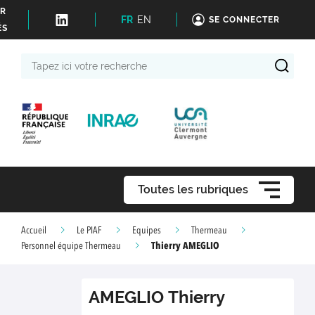
ER
FR
EN
SE CONNECTER
ÉS
Tapez
ici
votre
recherche
Toutes les rubriques
Accueil
Le PIAF
Equipes
Thermeau
Thierry AMEGLIO
Personnel équipe Thermeau
AMEGLIO
Thierry