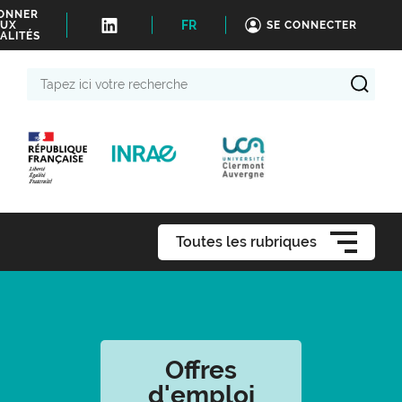
BONNER
FR
UX
SE CONNECTER
ALITÉS
Tapez
ici
votre
recherche
Toutes les rubriques
Offres
d'emploi