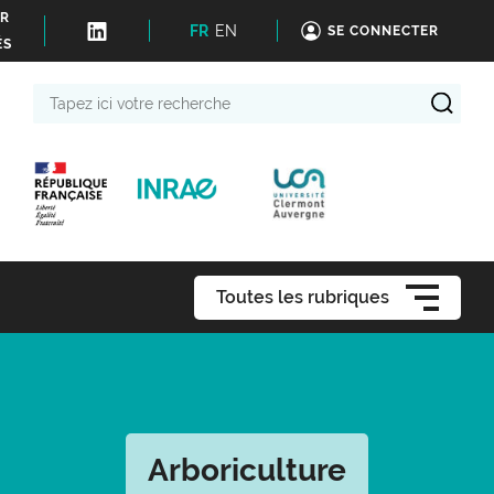
ER
FR
EN
SE CONNECTER
ÉS
Tapez
ici
votre
recherche
Toutes les rubriques
Arboriculture