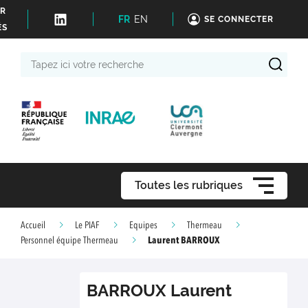
ER
FR
EN
SE CONNECTER
ÉS
Tapez
ici
votre
recherche
Toutes les rubriques
Accueil
Le PIAF
Equipes
Thermeau
Laurent BARROUX
Personnel équipe Thermeau
BARROUX
Laurent