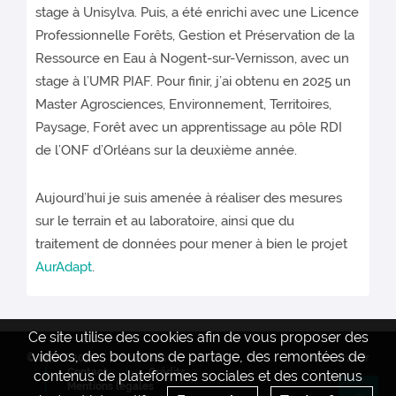
stage à Unisylva. Puis, a été enrichi avec une Licence
Professionnelle Forêts, Gestion et Préservation de la
Ressource en Eau à Nogent-sur-Vernisson, avec un
stage à l’UMR PIAF. Pour finir, j’ai obtenu en 2025 un
Master Agrosciences, Environnement, Territoires,
Paysage, Forêt avec un apprentissage au pôle RDI
de l’ONF d’Orléans sur la deuxième année.
Aujourd’hui je suis amenée à réaliser des mesures
sur le terrain et au laboratoire, ainsi que du
traitement de données pour mener à bien le projet
AurAdapt
.
Ce site utilise des cookies afin de vous proposer des
vidéos, des boutons de partage, des remontées de
© INRAE 2022
Actualités
www.inrae.fr
Contact
Crédits
contenus de plateformes sociales et des contenus
Mentions legales