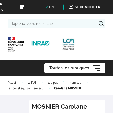
ER
FR
EN
SE CONNECTER
ÉS
Tapez
ici
votre
recherche
Toutes les rubriques
Accueil
Le PIAF
Equipes
Thermeau
Carolane MOSNIER
Personnel équipe Thermeau
MOSNIER
Carolane