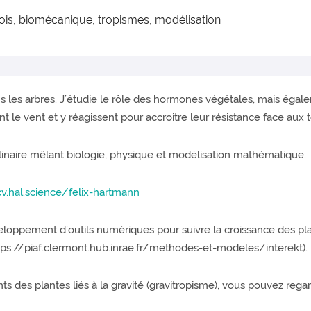
ois, biomécanique, tropismes, modélisation
 les arbres. J’étudie le rôle des hormones végétales, mais égalem
nt le vent et y réagissent pour accroitre leur résistance face aux
linaire mêlant biologie, physique et modélisation mathématique.
cv.hal.science/felix-hartmann
veloppement d’outils numériques pour suivre la croissance des pla
(https://piaf.clermont.hub.inrae.fr/methodes-et-modeles/interekt).
 des plantes liés à la gravité (gravitropisme), vous pouvez regard