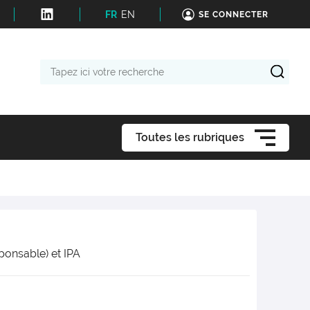
FR
EN
SE CONNECTER
Tapez
ici
votre
recherche
Toutes les rubriques
ponsable) et IPA