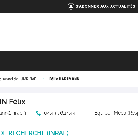
S'ABONNER AUX ACTUALITÉS
Félix HARTMANN
ersonnel de l'UMR PIAF
NN
Félix
mann@inrae.fr
04.43.76.14.44
Equipe : Meca (Res
DE RECHERCHE (INRAE)