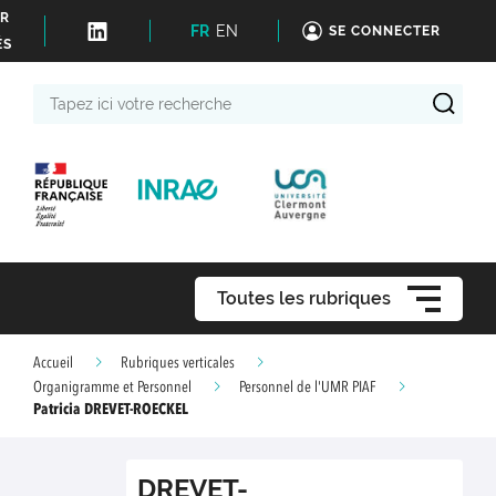
ER
FR
EN
SE CONNECTER
ÉS
Tapez
ici
votre
recherche
Toutes les rubriques
Accueil
Rubriques verticales
Organigramme et Personnel
Personnel de l'UMR PIAF
Patricia DREVET-ROECKEL
DREVET-