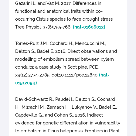
Gazarini L. and Vaz M. 2017. Differences in
functional and anatomical traits within co-
occurring Cistus species to face drought stress.
Tree Physiol. 37(6):755-766.
⟨hal-01606013⟩
Torres-Ruiz J.M., Cochard H., Mencuccini M.,
Delzon S., Badel E. 2016. Direct observations and
modelling of embolism spread between xylem
conduits: a case study in Scot pine. PCE.
39(12):2774-2785. doi:10.1111/pce.12840
⟨hal-
01512094⟩
David-Schwartz R., Paudel I., Delzon S., Cochard
H., Mizrachi M., Zemach H., Lukyanov V., Badel E.,
Capdeville G., and Cohen S., 2016. Indirect
evidence for genetic differentiation in vulnerability
to embolism in Pinus halepensis. Frontiers in Plant