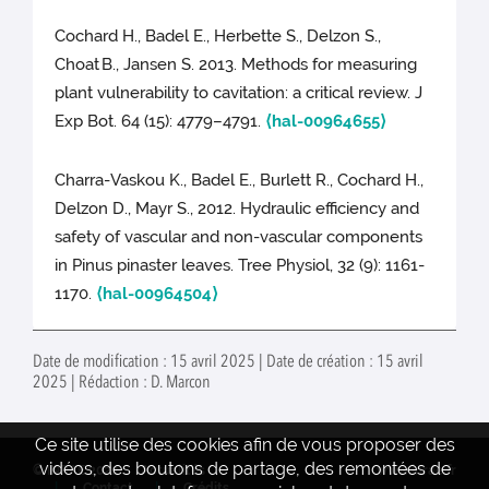
Cochard H., Badel E., Herbette S., Delzon S.,
Choat
B., Jansen S. 2013. Methods for measuring
plant vulnerability to cavitation: a critical review. J
Exp Bot. 64 (15): 4779–4791.
⟨hal-00964655⟩
Charra-Vaskou K., Badel E., Burlett R., Cochard H.,
Delzon D., Mayr S., 2012. Hydraulic efficiency and
safety of vascular and non-vascular components
in Pinus pinaster leaves. Tree Physiol, 32 (9): 1161-
1170.
⟨hal-00964504⟩
Date de modification : 15 avril 2025 | Date de création : 15 avril
2025 | Rédaction : D. Marcon
Ce site utilise des cookies afin de vous proposer des
vidéos, des boutons de partage, des remontées de
© INRAE 2022
Actualités
www.inrae.fr
Contact
Crédits