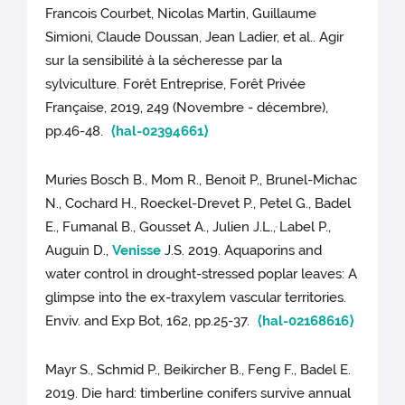
Francois Courbet, Nicolas Martin, Guillaume
Simioni, Claude Doussan, Jean Ladier, et al.. Agir
sur la sensibilité à la sécheresse par la
sylviculture. Forêt Entreprise, Forêt Privée
Française, 2019, 249 (Novembre - décembre),
pp.46-48.
⟨hal-02394661⟩
Muries Bosch B., Mom R., Benoit P., Brunel-Michac
N., Cochard H., Roeckel-Drevet P., Petel G., Badel
E., Fumanal B., Gousset A., Julien J.L.,
Label P.,
,
Auguin D.,
Venisse
J.S. 2019. Aquaporins and
water control in drought-stressed poplar leaves: A
glimpse into the ex-traxylem vascular territories.
Enviv. and Exp Bot, 162, pp.25-37.
⟨hal-02168616⟩
Mayr S., Schmid P., Beikircher B., Feng F., Badel E.
2019. Die hard: timberline conifers survive annual