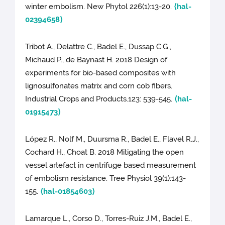
winter embolism. New Phytol 226(1):13-20.
⟨hal-
02394658⟩
Tribot A., Delattre C., Badel E., Dussap C.G.,
Michaud P., de Baynast H. 2018 Design of
experiments for bio-based composites with
lignosulfonates matrix and corn cob fibers.
Industrial Crops and Products.123: 539-545.
⟨hal-
01915473⟩
López R., Nolf M., Duursma R., Badel E., Flavel R.J.,
Cochard H., Choat B. 2018 Mitigating the open
vessel artefact in centrifuge based measurement
of embolism resistance. Tree Physiol 39(1):143-
155.
⟨hal-01854603⟩
Lamarque L., Corso D., Torres-Ruiz J.M., Badel E.,