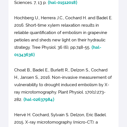
Sciences. 7, 13 p.
⟨hal-01512018⟩
Hochberg U., Herrera J.C., Cochard H. and Badel E.
2016. Short-time xylem relaxation results in
reliable quantification of embolism in grapevine
petioles and sheds new light on their hydraulic
strategy. Tree Physiol. 36 (6), pp.748-55.
⟨hal-
01343636⟩
Choat B., Badel E., Burlett R., Delzon S., Cochard
H., Jansen S., 2016. Non-invasive measurement of
vulnerability to drought induced embolism by X-
ray microtomography. Plant Physiol. 170(1):273-
282.
⟨hal-02637984⟩
Hervé H. Cochard, Sylvain S. Delzon, Eric Badel.
2015. X-ray microtomography (micro-CT): a