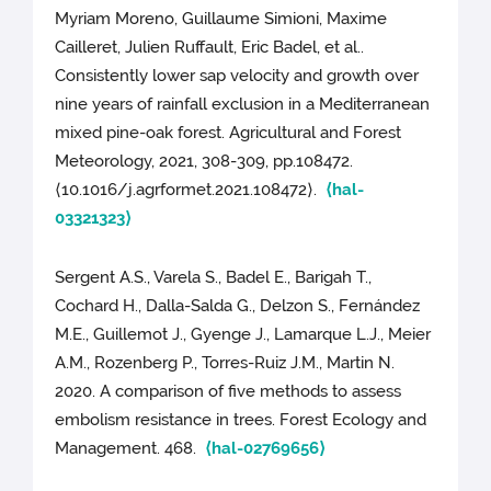
Myriam Moreno, Guillaume Simioni, Maxime
Cailleret, Julien Ruffault, Eric Badel, et al..
Consistently lower sap velocity and growth over
nine years of rainfall exclusion in a Mediterranean
mixed pine-oak forest. Agricultural and Forest
Meteorology, 2021, 308-309, pp.108472.
⟨10.1016/j.agrformet.2021.108472⟩.
⟨hal-
03321323⟩
Sergent A.S., Varela S., Badel E., Barigah T.,
Cochard H., Dalla-Salda G., Delzon S., Fernández
M.E., Guillemot J., Gyenge J., Lamarque L.J., Meier
A.M., Rozenberg P., Torres-Ruiz J.M., Martin N.
2020. A comparison of five methods to assess
embolism resistance in trees. Forest Ecology and
Management. 468.
⟨hal-02769656⟩