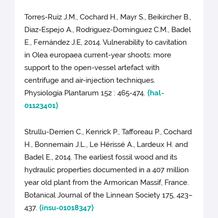
Torres-Ruiz J.M., Cochard H., Mayr S., Beikircher B.,
Diaz-Espejo A., Rodriguez-Dominguez C.M., Badel
E., Fernández J.E, 2014. Vulnerability to cavitation
in Olea europaea current-year shoots: more
support to the open-vessel artefact with
centrifuge and air-injection techniques.
Physiologia Plantarum 152 : 465-474.
⟨hal-
01123401⟩
Strullu-Derrien C., Kenrick P., Tafforeau P., Cochard
H., Bonnemain J.L., Le Hérissé A., Lardeux H. and
Badel E., 2014. The earliest fossil wood and its
hydraulic properties documented in a 407 million
year old plant from the Armorican Massif, France.
Botanical Journal of the Linnean Society 175, 423–
437.
⟨insu-01018347⟩