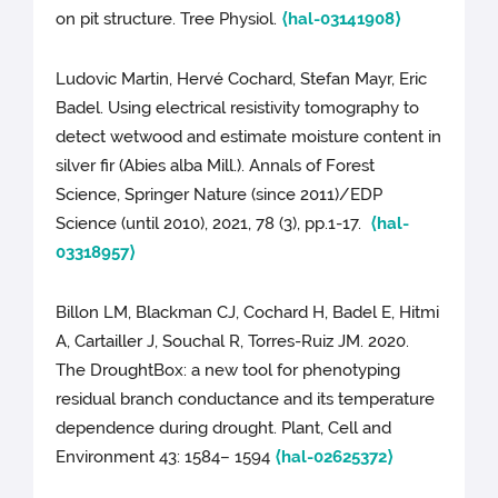
on pit structure. Tree Physiol.
⟨hal-03141908⟩
Ludovic Martin, Hervé Cochard, Stefan Mayr, Eric
Badel. Using electrical resistivity tomography to
detect wetwood and estimate moisture content in
silver fir (Abies alba Mill.). Annals of Forest
Science, Springer Nature (since 2011)/EDP
Science (until 2010), 2021, 78 (3), pp.1-17.
⟨hal-
03318957⟩
Billon LM, Blackman CJ, Cochard H, Badel E, Hitmi
A, Cartailler J, Souchal R, Torres-Ruiz JM. 2020.
The DroughtBox: a new tool for phenotyping
residual branch conductance and its temperature
dependence during drought. Plant, Cell and
Environment 43: 1584– 1594
⟨hal-02625372⟩