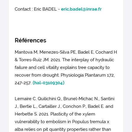
Contact : Eric BADEL -
eric.badel@inrae.fr
Références
Mantova M, Menezes-Silva PE, Badel E, Cochard H
& Torres-Ruiz JM. 2021. The interplay of hydraulic
failure and cell vitality explains tree capacity to
recover from drought. Physiologia Plantarum 172,
247-257.
⟨hal-03109304⟩
Lemaire C. Quilichini Q., Brunel-Michac N., Santini
J., Bertie L., Cartailler J., Conchon P., Badel E. and
Herbette S. 2021. Plasticity of the xylem
vulnerability to embolism in Populus tremula x
alba relies on pit quantity properties rather than