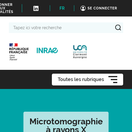
BONNER
FR
UX
SE CONNECTER
ALITÉS
Tapez
ici
votre
recherche
Toutes les rubriques
Microtomographie
à rayons X