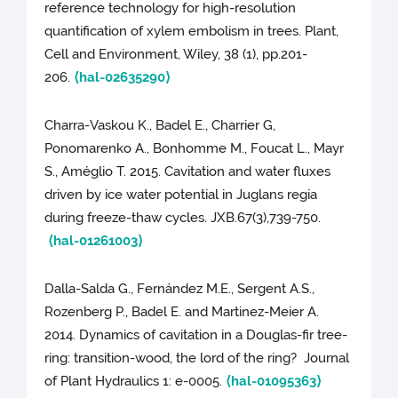
reference technology for high-resolution
quantification of xylem embolism in trees. Plant,
Cell and Environment, Wiley, 38 (1), pp.201-
206.
⟨hal-02635290⟩
Charra-Vaskou K., Badel E., Charrier G,
Ponomarenko A., Bonhomme M., Foucat L., Mayr
S., Améglio T. 2015. Cavitation and water fluxes
driven by ice water potential in Juglans regia
during freeze-thaw cycles. JXB.67(3),739-750.
⟨hal-01261003⟩
Dalla-Salda G., Fernández M.E., Sergent A.S.,
Rozenberg P., Badel E. and Martinez-Meier A.
2014. Dynamics of cavitation in a Douglas-fir tree-
ring: transition-wood, the lord of the ring? Journal
of Plant Hydraulics 1: e-0005.
⟨hal-01095363⟩