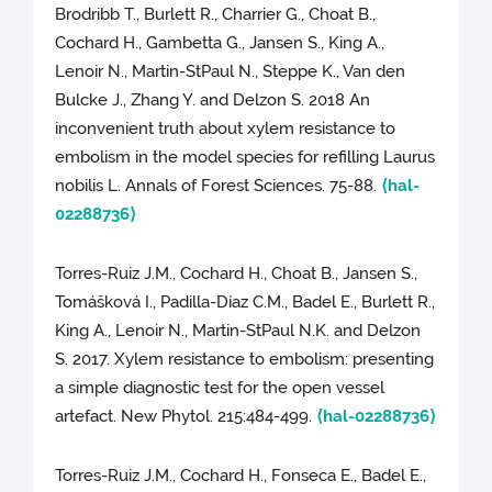
Brodribb T., Burlett R., Charrier G., Choat B.,
Cochard H., Gambetta G., Jansen S., King A.,
Lenoir N., Martin-StPaul N., Steppe K., Van den
Bulcke J., Zhang Y. and Delzon S. 2018 An
inconvenient truth about xylem resistance to
embolism in the model species for refilling Laurus
nobilis L. Annals of Forest Sciences. 75-88.
⟨hal-
02288736⟩
Torres-Ruiz J.M., Cochard H., Choat B., Jansen S.,
Tomášková I., Padilla-Díaz C.M., Badel E., Burlett R.,
King A., Lenoir N., Martin-StPaul N.K. and Delzon
S. 2017. Xylem resistance to embolism: presenting
a simple diagnostic test for the open vessel
artefact. New Phytol. 215:484-499.
⟨hal-02288736⟩
Torres-Ruiz J.M., Cochard H., Fonseca E., Badel E.,