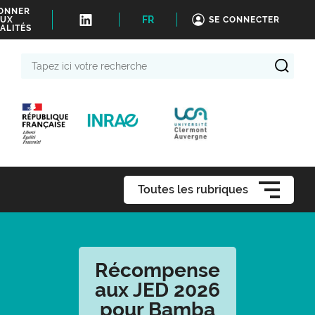
BONNER
FR
UX
SE CONNECTER
ALITÉS
Tapez
ici
votre
recherche
Toutes les rubriques
Récompense
aux JED 2026
pour Bamba