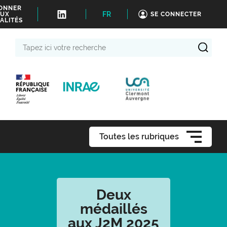
BONNER
FR
UX
SE CONNECTER
ALITÉS
Tapez
ici
votre
recherche
Toutes les rubriques
Deux
médaillés
aux J2M 2025